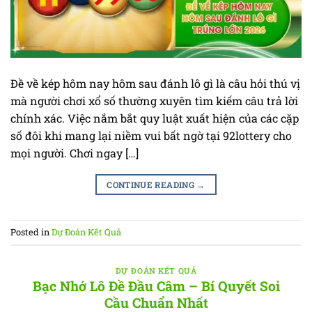
Đề về kép hôm nay hôm sau đánh lô gì là câu hỏi thú vị
mà người chơi xổ số thường xuyên tìm kiếm câu trả lời
chính xác. Việc nắm bắt quy luật xuất hiện của các cặp
số đôi khi mang lại niềm vui bất ngờ tại 92lottery cho
mọi người. Chơi ngay […]
CONTINUE READING
→
Posted in
Dự Đoán Kết Quả
DỰ ĐOÁN KẾT QUẢ
Bạc Nhớ Lô Đề Đầu Câm – Bí Quyết Soi
Cầu Chuẩn Nhất