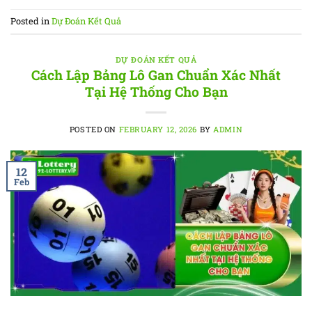
Posted in
Dự Đoán Kết Quả
DỰ ĐOÁN KẾT QUẢ
Cách Lập Bảng Lô Gan Chuẩn Xác Nhất
Tại Hệ Thống Cho Bạn
POSTED ON
FEBRUARY 12, 2026
BY
ADMIN
12
Feb