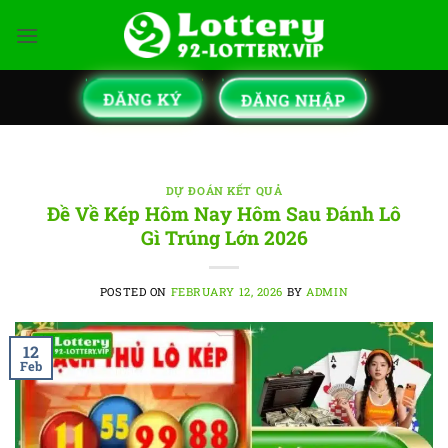
Skip
to
content
ĐĂNG KÝ
ĐĂNG NHẬP
DỰ ĐOÁN KẾT QUẢ
Đề Về Kép Hôm Nay Hôm Sau Đánh Lô
Gì Trúng Lớn 2026
POSTED ON
FEBRUARY 12, 2026
BY
ADMIN
12
Feb