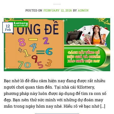
POSTED ON
FEBRUARY 12, 2026
BY
ADMIN
12
Feb
Bạc nhớ lô đề đầu câm hiện nay đang được rất nhiều
người chơi quan tâm đến. Tại nhà cái 92lottery,
phương pháp này luôn được áp dụng để tìm ra con số
đẹp. Bạn nên thử sức mình với những dự đoán may
mắn trong ngày hôm nay nhé. Hiểu rõ về bạc nhớ […]