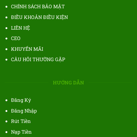
CHÍNH SÁCH BẢO MẬT
ĐIỀU KHOẢN ĐIỀU KIỆN
LIÊN HỆ
CEO
KHUYẾN MÃI
CÂU HỎI THƯỜNG GẶP
HƯỚNG DẪN
Đăng Ký
Đăng Nhập
Rút Tiền
Nạp Tiền