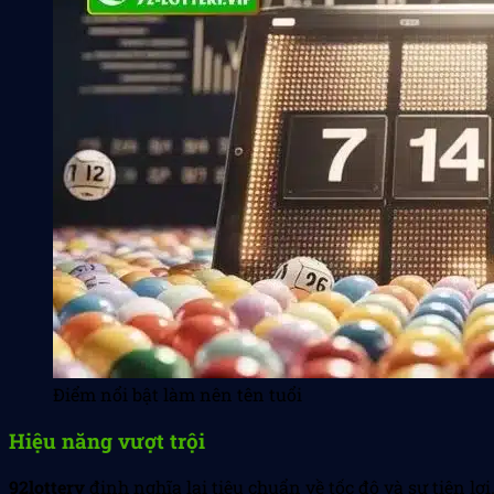
Điểm nổi bật làm nên tên tuổi
Hiệu năng vượt trội
92lottery
định nghĩa lại tiêu chuẩn về tốc độ và sự tiện l