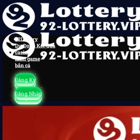
Skip
to
content
92Lottery
Dự Đoán Kết Quả
casino
mini game
bắn cá
Đăng Ký
Đăng Ký
Đăng Nhập
Đăng Nhập