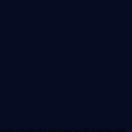
đảm bảo mỗi giây phút giải trí của bạn đều hoàn hảo nhất.