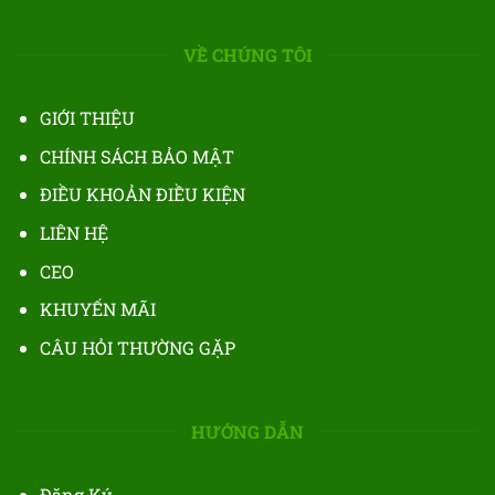
VỀ CHÚNG TÔI
GIỚI THIỆU
CHÍNH SÁCH BẢO MẬT
ĐIỀU KHOẢN ĐIỀU KIỆN
LIÊN HỆ
CEO
KHUYẾN MÃI
CÂU HỎI THƯỜNG GẶP
HƯỚNG DẪN
Đăng Ký