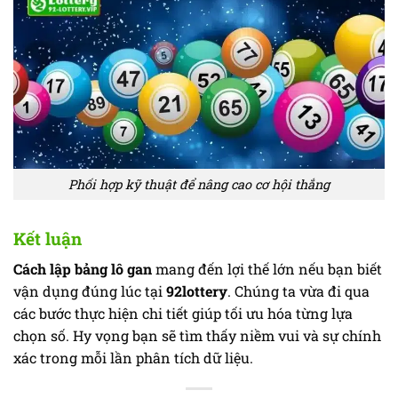
Phối hợp kỹ thuật để nâng cao cơ hội thắng
Kết luận
Cách lập bảng lô gan
mang đến lợi thế lớn nếu bạn biết
vận dụng đúng lúc tại
92lottery
. Chúng ta vừa đi qua
các bước thực hiện chi tiết giúp tối ưu hóa từng lựa
chọn số. Hy vọng bạn sẽ tìm thấy niềm vui và sự chính
xác trong mỗi lần phân tích dữ liệu.