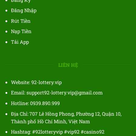
Đăng Nhập
Rút Tiền
Nạp Tiền
Tải App
LIÊN HỆ
Website: 92-lottery.vip
Email: support92-lottery.vip@gmail.com
Hotline: 0939.890.999
Địa Chỉ: 707 Lê Hồng Phong, Phường 12, Quận 10,
Thành phố Hồ Chí Minh, Việt Nam
Hashtag: #92lotteryvip #vip92 #casino92