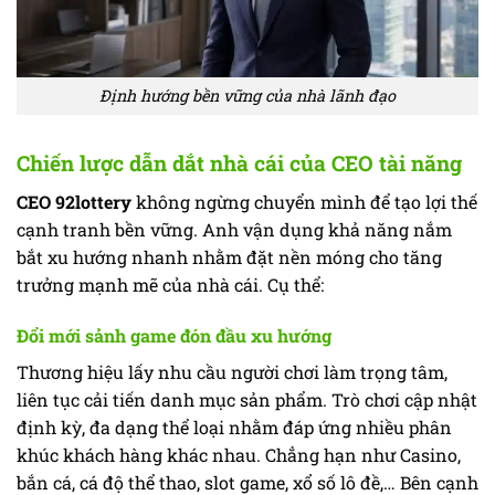
Định hướng bền vững của nhà lãnh đạo
Chiến lược dẫn dắt nhà cái của CEO tài năng
CEO 92lottery
không ngừng chuyển mình để tạo lợi thế
cạnh tranh bền vững. Anh vận dụng khả năng nắm
bắt xu hướng nhanh nhằm đặt nền móng cho tăng
trưởng mạnh mẽ của nhà cái. Cụ thể:
Đổi mới sảnh game đón đầu xu hướng
Thương hiệu lấy nhu cầu người chơi làm trọng tâm,
liên tục cải tiến danh mục sản phẩm. Trò chơi cập nhật
định kỳ, đa dạng thể loại nhằm đáp ứng nhiều phân
khúc khách hàng khác nhau. Chẳng hạn như Casino,
bắn cá, cá độ thể thao, slot game, xổ số lô đề,… Bên cạnh