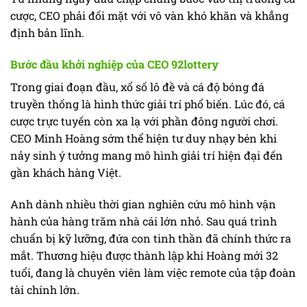
cược, CEO phải đối mặt với vô vàn khó khăn và khẳng
định bản lĩnh.
Bước đầu khởi nghiệp của CEO 92lottery
Trong giai đoạn đầu, xổ số lô đề và cá độ bóng đá
truyền thống là hình thức giải trí phổ biến. Lúc đó, cá
cược trực tuyến còn xa lạ với phần đông người chơi.
CEO Minh Hoàng sớm thể hiện tư duy nhạy bén khi
nảy sinh ý tưởng mang mô hình giải trí hiện đại đến
gần khách hàng Việt.
Anh dành nhiều thời gian nghiên cứu mô hình vận
hành của hàng trăm nhà cái lớn nhỏ. Sau quá trình
chuẩn bị kỹ lưỡng, đứa con tinh thần đã chính thức ra
mắt. Thương hiệu được thành lập khi Hoàng mới 32
tuổi, đang là chuyên viên làm việc remote của tập đoàn
tài chính lớn.