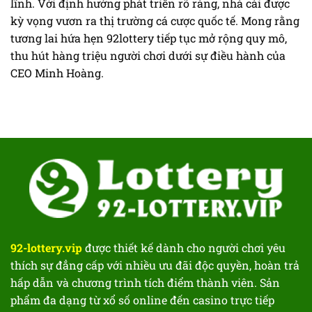
lĩnh. Với định hướng phát triển rõ ràng, nhà cái được
kỳ vọng vươn ra thị trường cá cược quốc tế. Mong rằng
tương lai hứa hẹn 92lottery tiếp tục mở rộng quy mô,
thu hút hàng triệu người chơi dưới sự điều hành của
CEO Minh Hoàng.
92-lottery.vip
được thiết kế dành cho người chơi yêu
thích sự đẳng cấp với nhiều ưu đãi độc quyền, hoàn trả
hấp dẫn và chương trình tích điểm thành viên. Sản
phẩm đa dạng từ xổ số online đến casino trực tiếp