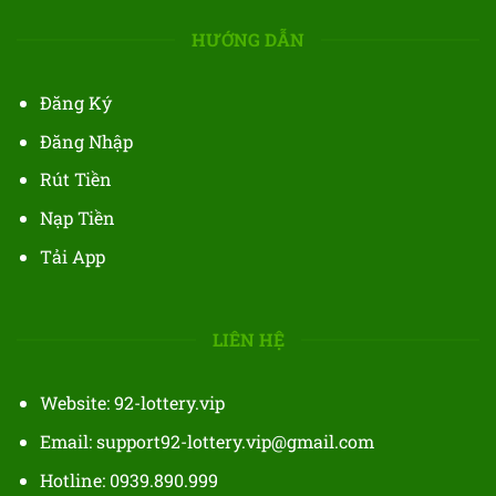
HƯỚNG DẪN
Đăng Ký
Đăng Nhập
Rút Tiền
Nạp Tiền
Tải App
LIÊN HỆ
Website: 92-lottery.vip
Email: support92-lottery.vip@gmail.com
Hotline: 0939.890.999