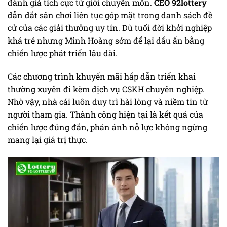
đánh giá tích cực từ giới chuyên môn.
CEO 92lottery
dẫn dắt sân chơi liên tục góp mặt trong danh sách đề
cử của các giải thưởng uy tín. Dù tuổi đời khởi nghiệp
khá trẻ nhưng Minh Hoàng sớm để lại dấu ấn bằng
chiến lược phát triển lâu dài.
Các chương trình khuyến mãi hấp dẫn triển khai
thường xuyên đi kèm dịch vụ CSKH chuyên nghiệp.
Nhờ vậy, nhà cái luôn duy trì hài lòng và niềm tin từ
người tham gia. Thành công hiện tại là kết quả của
chiến lược đúng đắn, phản ánh nỗ lực không ngừng
mang lại giá trị thực.