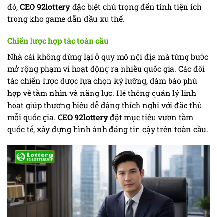
đó,
CEO 92lottery
đặc biệt chú trọng đến tính tiện ích
trong kho game dẫn đầu xu thế.
Chiến lược hợp tác toàn cầu
Nhà cái không dừng lại ở quy mô nội địa mà từng bước
mở rộng phạm vi hoạt động ra nhiều quốc gia. Các đối
tác chiến lược được lựa chọn kỹ lưỡng, đảm bảo phù
hợp về tầm nhìn và năng lực. Hệ thống quản lý linh
hoạt giúp thương hiệu dễ dàng thích nghi với đặc thù
mỗi quốc gia.
CEO 92lottery
đặt mục tiêu vươn tầm
quốc tế, xây dựng hình ảnh đáng tin cậy trên toàn cầu.