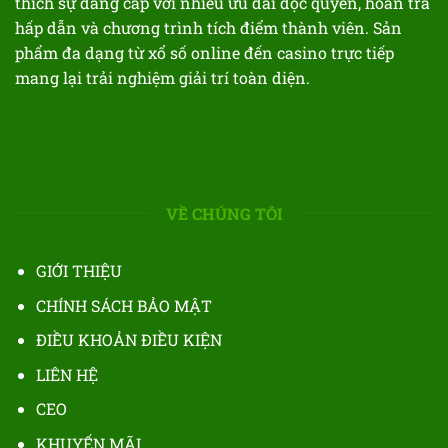
thích sự đẳng cấp với nhiều ưu đãi độc quyền, hoàn trả
hấp dẫn và chương trình tích điểm thành viên. Sản
phẩm đa dạng từ xổ số online đến casino trực tiếp
mang lại trải nghiệm giải trí toàn diện.
VỀ CHÚNG TÔI
GIỚI THIỆU
CHÍNH SÁCH BẢO MẬT
ĐIỀU KHOẢN ĐIỀU KIỆN
LIÊN HỆ
CEO
KHUYẾN MÃI