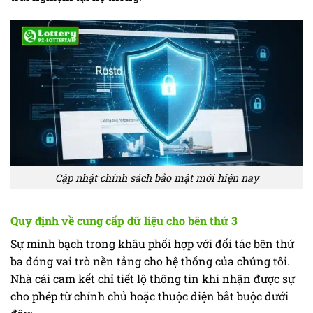
Cập nhật chính sách bảo mật mới hiện nay
Quy định về cung cấp dữ liệu cho bên thứ 3
Sự minh bạch trong khâu phối hợp với đối tác bên thứ
ba đóng vai trò nền tảng cho hệ thống của chúng tôi.
Nhà cái cam kết chỉ tiết lộ thông tin khi nhận được sự
cho phép từ chính chủ hoặc thuộc diện bắt buộc dưới