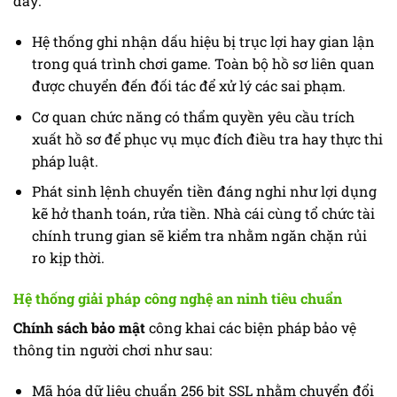
đây:
Hệ thống ghi nhận dấu hiệu bị trục lợi hay gian lận
trong quá trình chơi game. Toàn bộ hồ sơ liên quan
được chuyển đến đối tác để xử lý các sai phạm.
Cơ quan chức năng có thẩm quyền yêu cầu trích
xuất hồ sơ để phục vụ mục đích điều tra hay thực thi
pháp luật.
Phát sinh lệnh chuyển tiền đáng nghi như lợi dụng
kẽ hở thanh toán, rửa tiền. Nhà cái cùng tổ chức tài
chính trung gian sẽ kiểm tra nhằm ngăn chặn rủi
ro kịp thời.
Hệ thống giải pháp công nghệ an ninh tiêu chuẩn
Chính sách bảo mật
công khai các biện pháp bảo vệ
thông tin người chơi như sau:
Mã hóa dữ liệu chuẩn 256 bit SSL nhằm chuyển đổi