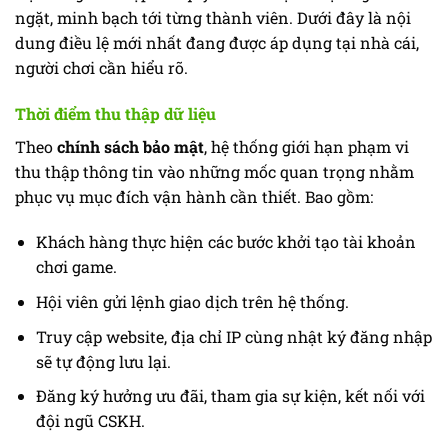
ngặt, minh bạch tới từng thành viên. Dưới đây là nội
dung điều lệ mới nhất đang được áp dụng tại nhà cái,
người chơi cần hiểu rõ.
Thời điểm thu thập dữ liệu
Theo
chính sách bảo mật
, hệ thống giới hạn phạm vi
thu thập thông tin vào những mốc quan trọng nhằm
phục vụ mục đích vận hành cần thiết. Bao gồm:
Khách hàng thực hiện các bước khởi tạo tài khoản
chơi game.
Hội viên gửi lệnh giao dịch trên hệ thống.
Truy cập website, địa chỉ IP cùng nhật ký đăng nhập
sẽ tự động lưu lại.
Đăng ký hưởng ưu đãi, tham gia sự kiện, kết nối với
đội ngũ CSKH.