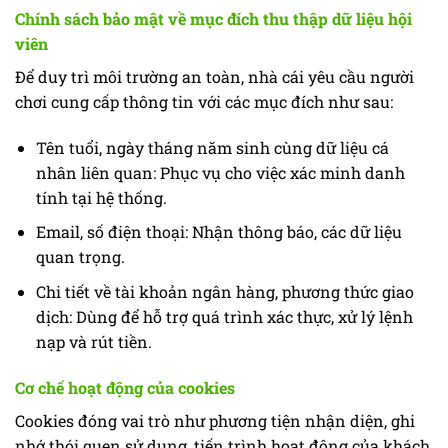
Chính sách bảo mật về mục đích thu thập dữ liệu hội
viên
Để duy trì môi trường an toàn, nhà cái yêu cầu người
chơi cung cấp thông tin với các mục đích như sau:
Tên tuổi, ngày tháng năm sinh cùng dữ liệu cá
nhân liên quan: Phục vụ cho việc xác minh danh
tính tại hệ thống.
Email, số điện thoại: Nhận thông báo, các dữ liệu
quan trọng.
Chi tiết về tài khoản ngân hàng, phương thức giao
dịch: Dùng để hỗ trợ quá trình xác thực, xử lý lệnh
nạp và rút tiền.
Cơ chế hoạt động của cookies
Cookies đóng vai trò như phương tiện nhận diện, ghi
nhớ thói quen sử dụng, tiến trình hoạt động của khách